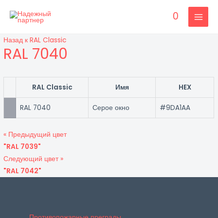
Перейти
0
к
MAI
содержимому
Назад к RAL Classic
MEN
RAL 7040
RAL Classic
Имя
HEX
RAL 7040
Серое окно
#9DA1AA
« Предыдущий цвет
"RAL 7039"
Следующий цвет »
"RAL 7042"
Противопожарные преграды