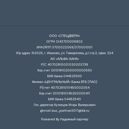
ООО «СПЕЦДВЕРИ»
ОГРН 1243700006802
ИНН/КПП 3700022069/370001001
Юр адрес 153025, г. Иваново, ул. Тимирязева, д.1 стр.2, офис 324
АО «АЛЬФА-БАНК»
Р/С 40702810001030003738
Кор счет 30101810200000000593
БИК банка 044525593
Филиал «ЦЕНТРАЛЬНЫЙ» Банка ВТБ (ПАО)
Р/счет 40702810111450002064
Кор счет 30101810145250000411
БИК банка 044525411
Ген. директор Кузнецов Игорь Валерьевич
@mail bux_partner2017@bk.ru
Powered By Надежный партнер