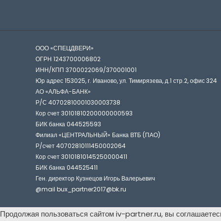
ООО «СПЕЦДВЕРИ»
ОГРН 1243700006802
ИНН/КПП 3700022069/370001001
Юр адрес 153025, г. Иваново, ул. Тимирязева, д.1 стр.2, офис 324
АО «АЛЬФА-БАНК»
Р/С 40702810001030003738
Кор счет 30101810200000000593
БИК банка 044525593
Филиал «ЦЕНТРАЛЬНЫЙ» Банка ВТБ (ПАО)
Р/счет 40702810111450002064
Кор счет 30101810145250000411
БИК банка 044525411
Ген. директор Кузнецов Игорь Валерьевич
@mail bux_partner2017@bk.ru
Продолжая пользоваться сайтом iv-partner.ru, вы соглашаетес