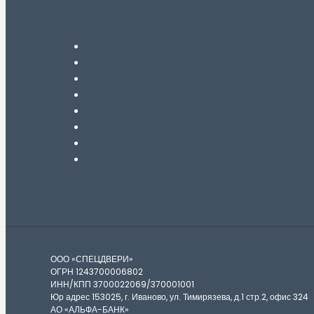
ООО «СПЕЦДВЕРИ»
ОГРН 1243700006802
ИНН/КПП 3700022069/370001001
Юр адрес 153025, г. Иваново, ул. Тимирязева, д.1 стр.2, офис 324
АО «АЛЬФА-БАНК»