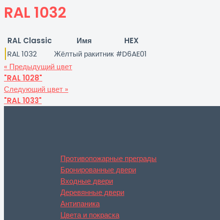
RAL 1032
RAL Classic
Имя
HEX
RAL 1032
Жёлтый ракитник
#D6AE01
« Предыдущий цвет
"RAL 1028"
Следующий цвет »
"RAL 1033"
Противопожарные преграды
Бронированные двери
Входные двери
Деревянные двери
Антипаника
Цвета и покраска