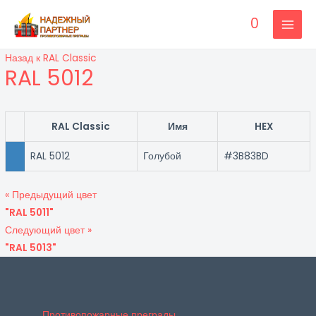
Перейти
0
к
MAI
содержимому
Назад к RAL Classic
MEN
RAL 5012
RAL Classic
Имя
HEX
RAL 5012
Голубой
#3B83BD
« Предыдущий цвет
"RAL 5011"
Следующий цвет »
"RAL 5013"
Противопожарные преграды