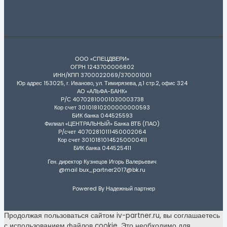
ООО «СПЕЦДВЕРИ»
ОГРН 1243700006802
ИНН/КПП 3700022069/370001001
Юр адрес 153025, г. Иваново, ул. Тимирязева, д.1 стр.2, офис 324
АО «АЛЬФА-БАНК»
Р/С 40702810001030003738
Кор счет 30101810200000000593
БИК банка 044525593
Филиал «ЦЕНТРАЛЬНЫЙ» Банка ВТБ (ПАО)
Р/счет 40702810111450002064
Кор счет 30101810145250000411
БИК банка 044525411
Ген. директор Кузнецов Игорь Валерьевич
@mail bux_partner2017@bk.ru
Powered By Надежный партнер
Продолжая пользоваться сайтом iv-partner.ru, вы соглашаетесь
с использованием файлов cookie. Это необходимо для