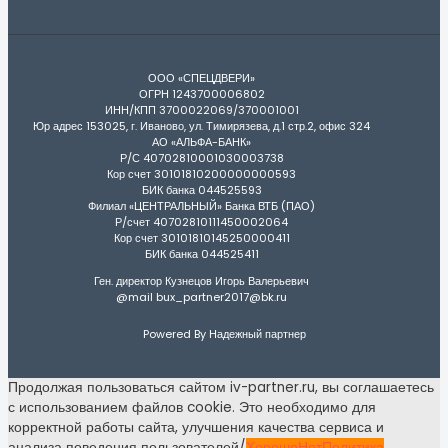
ООО «СПЕЦДВЕРИ»
ОГРН 1243700006802
ИНН/КПП 3700022069/370001001
Юр адрес 153025, г. Иваново, ул. Тимирязева, д.1 стр.2, офис 324
АО «АЛЬФА-БАНК»
Р/С 40702810001030003738
Кор счет 30101810200000000593
БИК банка 044525593
Филиал «ЦЕНТРАЛЬНЫЙ» Банка ВТБ (ПАО)
Р/счет 40702810111450002064
Кор счет 30101810145250000411
БИК банка 044525411
Ген. директор Кузнецов Игорь Валерьевич
@mail bux_partner2017@bk.ru
Powered By Надежный партнер
Продолжая пользоваться сайтом iv-partner.ru, вы соглашаетесь
с использованием файлов cookie. Это необходимо для
корректной работы сайта, улучшения качества сервиса и
анализа поведения пользователей/
Хорошо
Нет
Политика