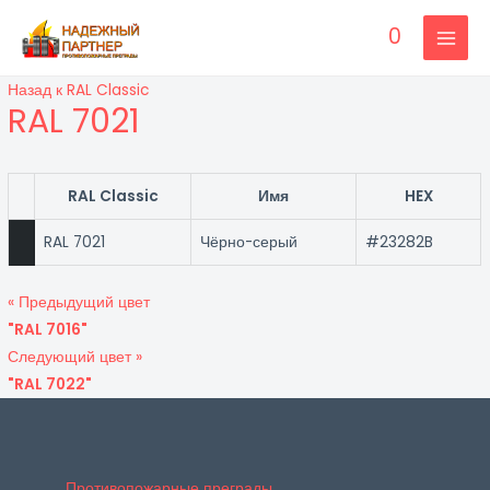
Перейти
0
к
MAI
содержимому
Назад к RAL Classic
MEN
RAL 7021
RAL Classic
Имя
HEX
RAL 7021
Чёрно-серый
#23282B
« Предыдущий цвет
"RAL 7016"
Следующий цвет »
"RAL 7022"
Противопожарные преграды