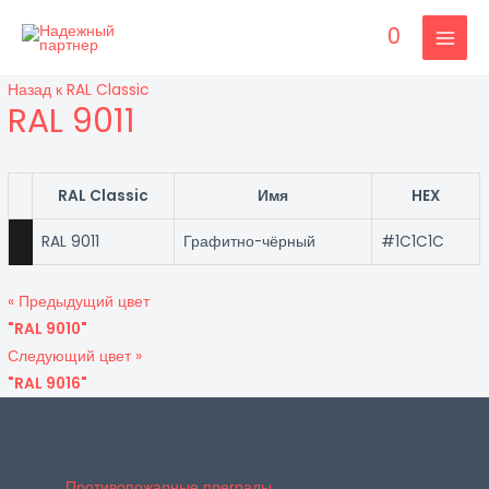
Перейти
0
к
MAI
содержимому
Назад к RAL Classic
MEN
RAL 9011
RAL Classic
Имя
HEX
RAL 9011
Графитно-чёрный
#1C1C1C
« Предыдущий цвет
"RAL 9010"
Следующий цвет »
"RAL 9016"
Противопожарные преграды