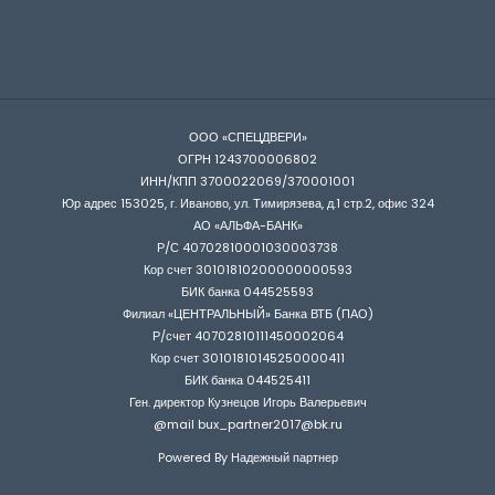
ООО «СПЕЦДВЕРИ»
ОГРН 1243700006802
ИНН/КПП 3700022069/370001001
Юр адрес 153025, г. Иваново, ул. Тимирязева, д.1 стр.2, офис 324
АО «АЛЬФА-БАНК»
Р/С 40702810001030003738
Кор счет 30101810200000000593
БИК банка 044525593
Филиал «ЦЕНТРАЛЬНЫЙ» Банка ВТБ (ПАО)
Р/счет 40702810111450002064
Кор счет 30101810145250000411
БИК банка 044525411
Ген. директор Кузнецов Игорь Валерьевич
@mail bux_partner2017@bk.ru
Powered By Надежный партнер