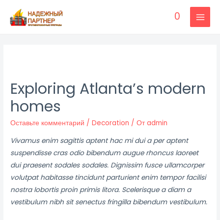
Перейти
0
к
MAI
содержимому
MEN
Exploring Atlanta’s modern
homes
Оставьте комментарий
/
Decoration
/ От
admin
Vivamus enim sagittis aptent hac mi dui a per aptent
suspendisse cras odio bibendum augue rhoncus laoreet
dui praesent sodales sodales. Dignissim fusce ullamcorper
volutpat habitasse tincidunt parturient enim tempor facilisi
nostra lobortis proin primis litora. Scelerisque a diam a
vestibulum nibh sit senectus fringilla bibendum vestibulum.