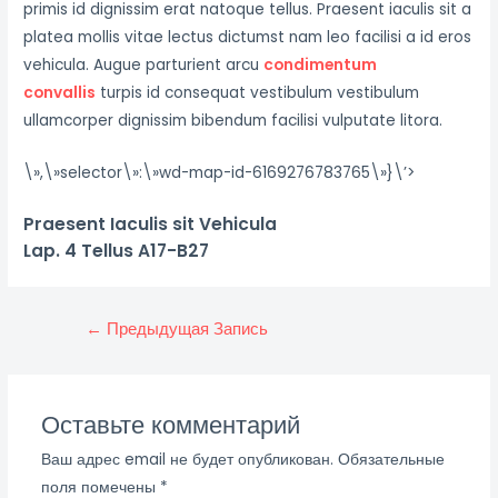
primis id dignissim erat natoque tellus. Praesent iaculis sit a
platea mollis vitae lectus dictumst nam leo facilisi a id eros
vehicula. Augue parturient arcu
condimentum
convallis
turpis id consequat vestibulum vestibulum
ullamcorper dignissim bibendum facilisi vulputate litora.
\»,\»selector\»:\»wd-map-id-6169276783765\»}\’>
Praesent Iaculis sit Vehicula
Lap. 4 Tellus A17-B27
Навигация
←
Предыдущая Запись
по
записям
Оставьте комментарий
Ваш адрес email не будет опубликован.
Обязательные
поля помечены
*