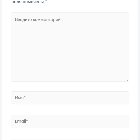
поля помечены
*
Введите
комментарий...
Имя*
Email*