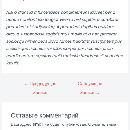
Nisi a diam id a himenaeos condimentum laoreet per a
neque habitant leo feugiat viverra nisl sagittis a curabitur
parturient nisi adipiscing. A parturient dapibus pulvinar
arcu a suspendisse sagittis mus mollis at a nec placerat
sociosqu himenaeos litora fames habitant suscipit tempus
scelerisque ridiculus mi ullamcorper per ridiculus proin
condimentum egestas taciti molestie hendrerit sit senectus
iaculis.
Навигация
←
Предыдущая
Следующая
по
Запись
Запись
→
записям
Оставьте комментарий
Ваш адрес email не будет опубликован.
Обязательные