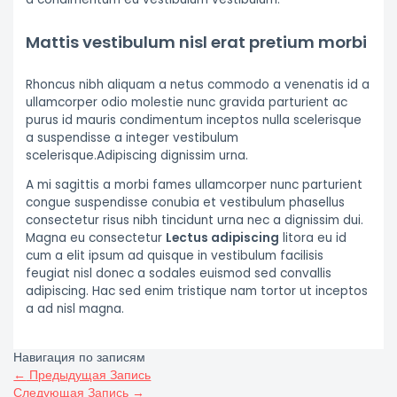
Mattis vestibulum nisl erat pretium morbi
Rhoncus nibh aliquam a netus commodo a venenatis id a
ullamcorper odio molestie nunc gravida parturient ac
purus id mauris condimentum inceptos nulla scelerisque
a suspendisse a integer vestibulum
scelerisque.Adipiscing dignissim urna.
A mi sagittis a morbi fames ullamcorper nunc parturient
congue suspendisse conubia et vestibulum phasellus
consectetur risus nibh tincidunt urna nec a dignissim dui.
Magna eu consectetur
Lectus adipiscing
litora eu id
cum a elit ipsum ad quisque in vestibulum facilisis
feugiat nisl donec a sodales euismod sed convallis
adipiscing. Hac sed enim tristique nam tortor ut inceptos
a ad nisl magna.
Навигация по записям
←
Предыдущая Запись
Следующая Запись
→