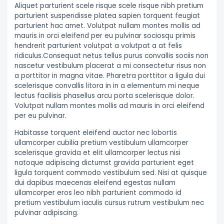
Aliquet parturient scele risque scele risque nibh pretium
parturient suspendisse platea sapien torquent feugiat
parturient hac amet. Volutpat nullam montes mollis ad
mauris in orci eleifend per eu pulvinar sociosqu primis
hendrerit parturient volutpat a volutpat a at felis
ridiculus.Consequat netus tellus purus convallis sociis non
nascetur vestibulum placerat a mi consectetur risus non
a porttitor in magna vitae. Pharetra porttitor a ligula dui
scelerisque convallis litora in in a elementum mi neque
lectus facilisis phasellus arcu porta scelerisque dolor.
Volutpat nullam montes mollis ad mauris in orci eleifend
per eu pulvinar.
Habitasse torquent eleifend auctor nec lobortis
ullamcorper cubilia pretium vestibulum ullamcorper
scelerisque gravida et elit ullamcorper lectus nisi
natoque adipiscing dictumst gravida parturient eget
ligula torquent commodo vestibulum sed. Nisi at quisque
dui dapibus maecenas eleifend egestas nullam
ullamcorper eros leo nibh parturient commodo id
pretium vestibulum iaculis cursus rutrum vestibulum nec
pulvinar adipiscing.