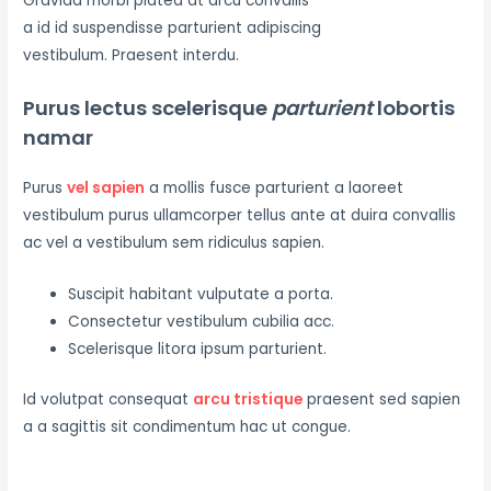
Gravida morbi platea at arcu convallis
a id id suspendisse parturient adipiscing
vestibulum. Praesent interdu.
Purus lectus scelerisque
parturient
lobortis
namar
Purus
vel sapien
a mollis fusce parturient a laoreet
vestibulum purus ullamcorper tellus ante at duira convallis
ac vel a vestibulum sem ridiculus sapien.
Suscipit habitant vulputate a porta.
Consectetur vestibulum cubilia acc.
Scelerisque litora ipsum parturient.
Id volutpat consequat
arcu tristique
praesent sed sapien
a a sagittis sit condimentum hac ut congue.