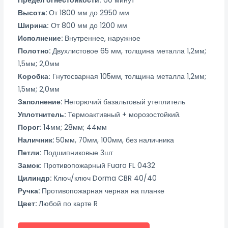
Предел огнестойкости:
60 минут
Высота:
От 1800 мм до 2950 мм
Ширина:
От 800 мм до 1200 мм
Исполнение:
Внутреннее, наружное
Полотно:
Двухлистовое 65 мм, толщина металла 1,2мм;
1,5мм; 2,0мм
Коробка:
Гнутосварная 105мм, толщина металла 1,2мм;
1,5мм; 2,0мм
Заполнение:
Негорючий базальтовый утеплитель
Уплотнитель:
Термоактивный + морозостойкий.
Порог:
14мм; 28мм; 44мм
Наличник:
50мм, 70мм, 100мм, без наличника
Петли:
Подшипниковые 3шт
Замок:
Противопожарный Fuaro FL 0432
Цилиндр:
Ключ/ключ Dorma CBR 40/40
Ручка:
Противопожарная черная на планке
Цвет:
Любой по карте R