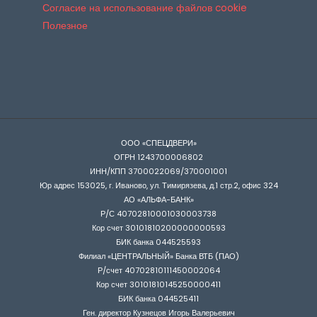
Согласие на использование файлов cookie
Полезное
ООО «СПЕЦДВЕРИ»
ОГРН 1243700006802
ИНН/КПП 3700022069/370001001
Юр адрес 153025, г. Иваново, ул. Тимирязева, д.1 стр.2, офис 324
АО «АЛЬФА-БАНК»
Р/С 40702810001030003738
Кор счет 30101810200000000593
БИК банка 044525593
Филиал «ЦЕНТРАЛЬНЫЙ» Банка ВТБ (ПАО)
Р/счет 40702810111450002064
Кор счет 30101810145250000411
БИК банка 044525411
Ген. директор Кузнецов Игорь Валерьевич