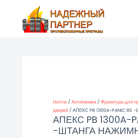
Перейти
к
содержимому
Home
/
Антипаника
/
Фурнитура для п
дверей
/ АПЕКС PB 1300A-PANIC BS
АПЕКС PB 1300A-P
-ШТАНГА НАЖИМ