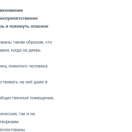
никновения
беспрепятственно
рь и покинуть опасное
ваны таким образом, что
авки, когда на дверь
нка, пожилого человека
ствовать на неё даже в
бщественные помещения,
ческие, так и на
творками.
мплектованы