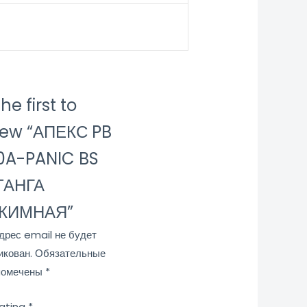
he first to
iew “АПЕКС PB
0A-PANIC BS
ТАНГА
ЖИМНАЯ”
дрес email не будет
икован.
Обязательные
помечены
*
rating
*