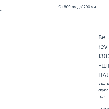
От 800 мм до 1200 мм
а:
Be t
rev
130
-Ш
НА
Ваш а
опубл
поля 
Your 