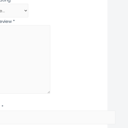
review
*
e
*