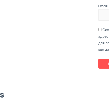
Email
Сох
адрес
для п
комме
s