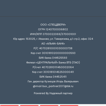
ООО «СПЕЦДВЕРИ»
ОГРН 1243700006802
ИНН/КПП 3700022069/370001001
Юр адрес 153025, г. Иваново, ул. Тимирязева, д.1 стр.2, офис 324
АО «АЛЬФА-БАНК»
Р/С 40702810001030003738
Кор счет 30101810200000000593
БИК банка 044525593
Филиал «ЦЕНТРАЛЬНЫЙ» Банка ВТБ (ПАО)
Р/счет 40702810111450002064
Кор счет 30101810145250000411
БИК банка 044525411
Ген. директор Кузнецов Игорь Валерьевич
@mail bux_partner2017@bk.ru
Powered By Надежный партнер